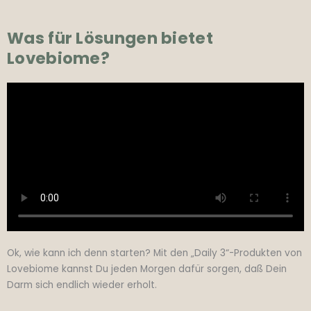
Was für Lösungen bietet
Lovebiome?
Ok, wie kann ich denn starten? Mit den „Daily 3“-Produkten von
Lovebiome kannst Du jeden Morgen dafür sorgen, daß Dein
Darm sich endlich wieder erholt.