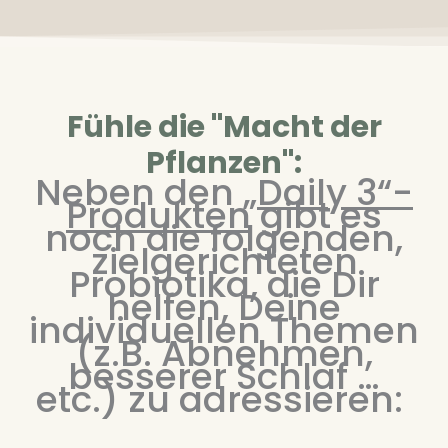
Fühle die "Macht der
Pflanzen":
Neben den
„Daily 3“-
Produkten
gibt es
noch die folgenden,
zielgerichteten
Probiotika, die Dir
helfen, Deine
individuellen Themen
(z.B. Abnehmen,
besserer Schlaf …
etc.) zu adressieren: